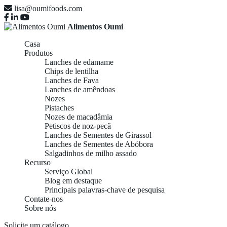
lisa@oumifoods.com
Alimentos Oumi
Casa
Produtos
Lanches de edamame
Chips de lentilha
Lanches de Fava
Lanches de amêndoas
Nozes
Pistaches
Nozes de macadâmia
Petiscos de noz-pecã
Lanches de Sementes de Girassol
Lanches de Sementes de Abóbora
Salgadinhos de milho assado
Recurso
Serviço Global
Blog em destaque
Principais palavras-chave de pesquisa
Contate-nos
Sobre nós
Solicite um catálogo