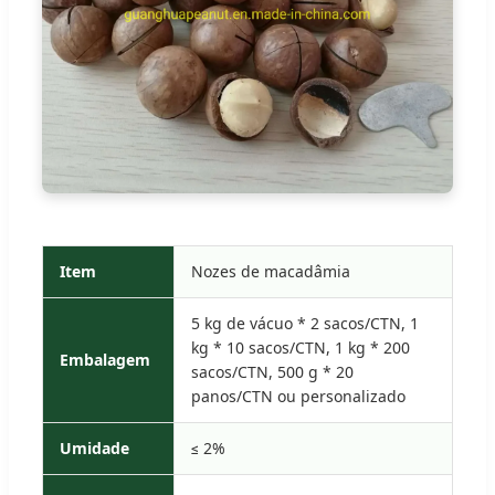
Item
Nozes de macadâmia
5 kg de vácuo * 2 sacos/CTN, 1
kg * 10 sacos/CTN, 1 kg * 200
Embalagem
sacos/CTN, 500 g * 20
panos/CTN ou personalizado
Umidade
≤ 2%