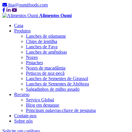
lisa@oumifoods.com
Alimentos Oumi
Casa
Produtos
Lanches de edamame
Chips de lentilha
Lanches de Fava
Lanches de amêndoas
Nozes
Pistaches
Nozes de macadâmia
Petiscos de noz-pecã
Lanches de Sementes de Girassol
Lanches de Sementes de Abóbora
Salgadinhos de milho assado
Recurso
Serviço Global
Blog em destaque
Principais palavras-chave de pesquisa
Contate-nos
Sobre nós
Solicite um catálogo