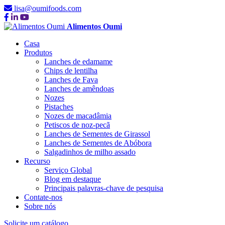
lisa@oumifoods.com
Alimentos Oumi
Casa
Produtos
Lanches de edamame
Chips de lentilha
Lanches de Fava
Lanches de amêndoas
Nozes
Pistaches
Nozes de macadâmia
Petiscos de noz-pecã
Lanches de Sementes de Girassol
Lanches de Sementes de Abóbora
Salgadinhos de milho assado
Recurso
Serviço Global
Blog em destaque
Principais palavras-chave de pesquisa
Contate-nos
Sobre nós
Solicite um catálogo