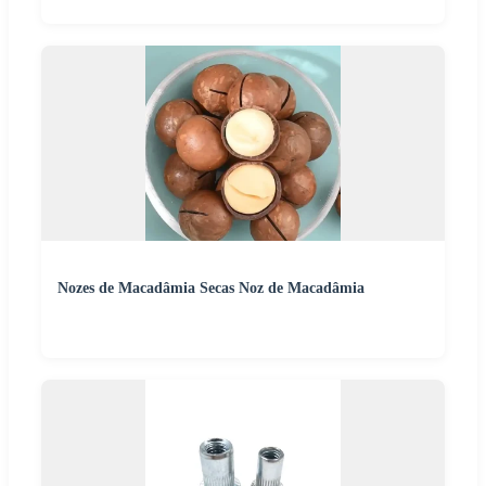
Nozes de Macadâmia Secas Noz de Macadâmia