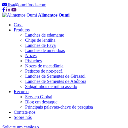
lisa@oumifoods.com
Alimentos Oumi
Casa
Produtos
Lanches de edamame
Chips de lentilha
Lanches de Fava
Lanches de amêndoas
Nozes
Pistaches
Nozes de macadâmia
Petiscos de noz-pecã
Lanches de Sementes de Girassol
Lanches de Sementes de Abóbora
Salgadinhos de milho assado
Recurso
Serviço Global
Blog em destaque
Principais palavras-chave de pesquisa
Contate-nos
Sobre nós
Solicite um catálogo