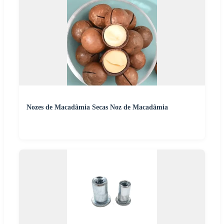
Nozes de Macadâmia Secas Noz de Macadâmia