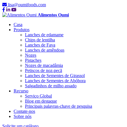
lisa@oumifoods.com
Alimentos Oumi
Casa
Produtos
Lanches de edamame
Chips de lentilha
Lanches de Fava
Lanches de amêndoas
Nozes
Pistaches
Nozes de macadâmia
Petiscos de noz-pecã
Lanches de Sementes de Girassol
Lanches de Sementes de Abóbora
Salgadinhos de milho assado
Recurso
Serviço Global
Blog em destaque
Principais palavras-chave de pesquisa
Contate-nos
Sobre nós
Solicite um catálogo