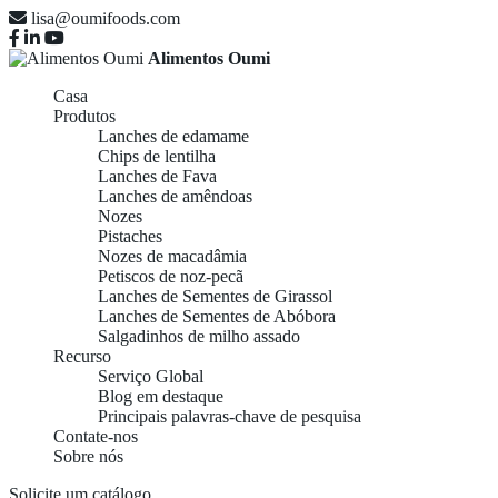
lisa@oumifoods.com
Alimentos Oumi
Casa
Produtos
Lanches de edamame
Chips de lentilha
Lanches de Fava
Lanches de amêndoas
Nozes
Pistaches
Nozes de macadâmia
Petiscos de noz-pecã
Lanches de Sementes de Girassol
Lanches de Sementes de Abóbora
Salgadinhos de milho assado
Recurso
Serviço Global
Blog em destaque
Principais palavras-chave de pesquisa
Contate-nos
Sobre nós
Solicite um catálogo