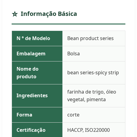
Informação Básica
N ° de Modelo
Bean product series
Embalagem
Bolsa
Nome do
bean series-spicy strip
produto
farinha de trigo, óleo
Ingredientes
vegetal, pimenta
Forma
corte
Certificação
HACCP, ISO220000