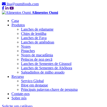
lisa@oumifoods.com
Alimentos Oumi
Casa
Produtos
Lanches de edamame
Chips de lentilha
Lanches de Fava
Lanches de amêndoas
Nozes
Pistaches
Nozes de macadâmia
Petiscos de noz-pecã
Lanches de Sementes de Girassol
Lanches de Sementes de Abóbora
Salgadinhos de milho assado
Recurso
Serviço Global
Blog em destaque
Principais palavras-chave de pesquisa
Contate-nos
Sobre nós
Solicite um catálogo