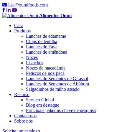
lisa@oumifoods.com
Alimentos Oumi
Casa
Produtos
Lanches de edamame
Chips de lentilha
Lanches de Fava
Lanches de amêndoas
Nozes
Pistaches
Nozes de macadâmia
Petiscos de noz-pecã
Lanches de Sementes de Girassol
Lanches de Sementes de Abóbora
Salgadinhos de milho assado
Recurso
Serviço Global
Blog em destaque
Principais palavras-chave de pesquisa
Contate-nos
Sobre nós
Solicite um catálogo