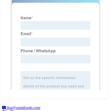
lisa@oumifoods.com