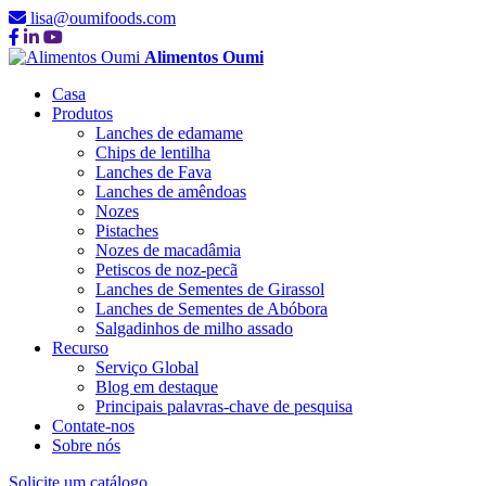
lisa@oumifoods.com
Alimentos Oumi
Casa
Produtos
Lanches de edamame
Chips de lentilha
Lanches de Fava
Lanches de amêndoas
Nozes
Pistaches
Nozes de macadâmia
Petiscos de noz-pecã
Lanches de Sementes de Girassol
Lanches de Sementes de Abóbora
Salgadinhos de milho assado
Recurso
Serviço Global
Blog em destaque
Principais palavras-chave de pesquisa
Contate-nos
Sobre nós
Solicite um catálogo