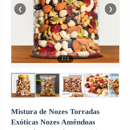
❮
❯
1
/
5
Mistura de Nozes Torradas
Exóticas Nozes Amêndoas