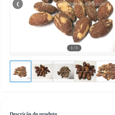
❮
1
/
5
Descrição do produto