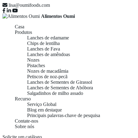
lisa@oumifoods.com
Alimentos Oumi
Casa
Produtos
Lanches de edamame
Chips de lentilha
Lanches de Fava
Lanches de amêndoas
Nozes
Pistaches
Nozes de macadâmia
Petiscos de noz-pecã
Lanches de Sementes de Girassol
Lanches de Sementes de Abóbora
Salgadinhos de milho assado
Recurso
Serviço Global
Blog em destaque
Principais palavras-chave de pesquisa
Contate-nos
Sobre nós
Solicite um catálogo