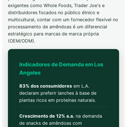
exigentes como Whole Foods, Trader Joe's e
distribuidores focados no público étnico e
multicultural, contar com um fornecedor flexível no
processamento de amêndoas é um diferencial
estratégico para marcas de marca própria
(OEM/ODM).
Indicadores de Demanda em Los
Angeles
83% dos consumidores
em L.A.
declaram preferir lanches à base de
plantas ricos em proteínas naturais.
Crescimento de 12% a.a.
na demanda
de snacks de amêndoas com