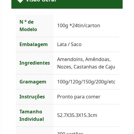
N ° de
100g *24tin/carton
Modelo
Embalagem
Lata / Saco
Amendoins, Amêndoas,
Ingredientes
Nozes, Castanhas de Caju
Gramagem
100g/120g/150g/200g/etc
Instruções
Pronto para comer
Tamanho
52.7X35.3X15.3cm
Individual
300 cartões