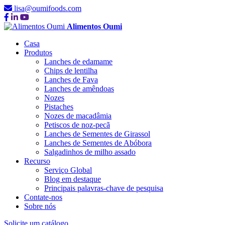
lisa@oumifoods.com
Alimentos Oumi
Casa
Produtos
Lanches de edamame
Chips de lentilha
Lanches de Fava
Lanches de amêndoas
Nozes
Pistaches
Nozes de macadâmia
Petiscos de noz-pecã
Lanches de Sementes de Girassol
Lanches de Sementes de Abóbora
Salgadinhos de milho assado
Recurso
Serviço Global
Blog em destaque
Principais palavras-chave de pesquisa
Contate-nos
Sobre nós
Solicite um catálogo