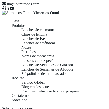
lisa@oumifoods.com
Alimentos Oumi
Casa
Produtos
Lanches de edamame
Chips de lentilha
Lanches de Fava
Lanches de amêndoas
Nozes
Pistaches
Nozes de macadâmia
Petiscos de noz-pecã
Lanches de Sementes de Girassol
Lanches de Sementes de Abóbora
Salgadinhos de milho assado
Recurso
Serviço Global
Blog em destaque
Principais palavras-chave de pesquisa
Contate-nos
Sobre nós
Solicite um catálogo