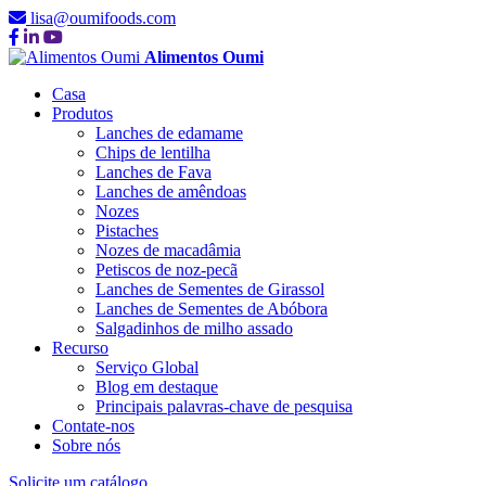
lisa@oumifoods.com
Alimentos Oumi
Casa
Produtos
Lanches de edamame
Chips de lentilha
Lanches de Fava
Lanches de amêndoas
Nozes
Pistaches
Nozes de macadâmia
Petiscos de noz-pecã
Lanches de Sementes de Girassol
Lanches de Sementes de Abóbora
Salgadinhos de milho assado
Recurso
Serviço Global
Blog em destaque
Principais palavras-chave de pesquisa
Contate-nos
Sobre nós
Solicite um catálogo