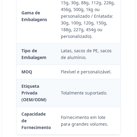
15g, 30g, 88g, 112g, 228g,
456g, 500g, 1kg ou
Gama de
personalizado / Enlatada:
Embalagens
30g, 100g, 120g, 150g,
188g, 227g, 454g ou
personalizado).
Tipo de
Latas, sacos de PE, sacos
Embalagem
de alumínio.
MOQ
Flexível e personalizável.
Etiqueta
Privada
Totalmente suportado.
(OEM/ODM)
Capacidade
Fornecimento em lote
de
para grandes volumes.
Fornecimento