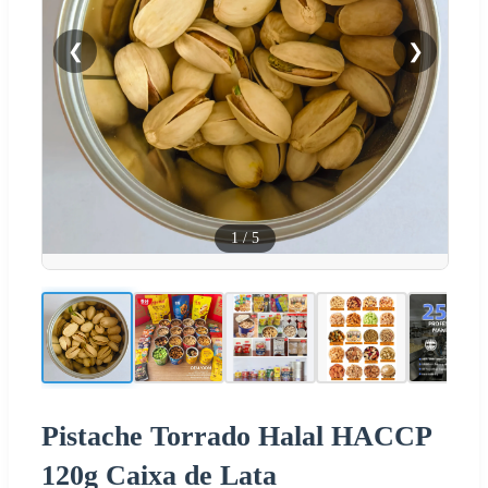
❮
❯
1
/
5
Pistache Torrado Halal HACCP
120g Caixa de Lata