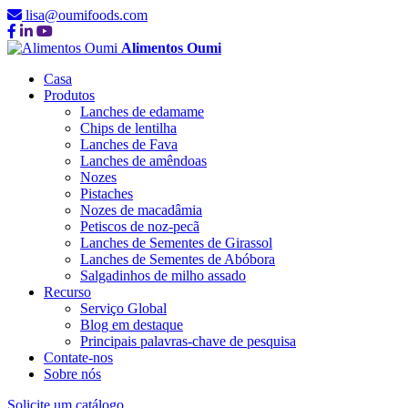
lisa@oumifoods.com
Alimentos Oumi
Casa
Produtos
Lanches de edamame
Chips de lentilha
Lanches de Fava
Lanches de amêndoas
Nozes
Pistaches
Nozes de macadâmia
Petiscos de noz-pecã
Lanches de Sementes de Girassol
Lanches de Sementes de Abóbora
Salgadinhos de milho assado
Recurso
Serviço Global
Blog em destaque
Principais palavras-chave de pesquisa
Contate-nos
Sobre nós
Solicite um catálogo