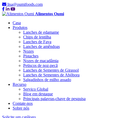
lisa@oumifoods.com
Alimentos Oumi
Casa
Produtos
Lanches de edamame
Chips de lentilha
Lanches de Fava
Lanches de amêndoas
Nozes
Pistaches
Nozes de macadâmia
Petiscos de noz-pecã
Lanches de Sementes de Girassol
Lanches de Sementes de Abóbora
Salgadinhos de milho assado
Recurso
Serviço Global
Blog em destaque
Principais palavras-chave de pesquisa
Contate-nos
Sobre nós
Solicite um catálogo