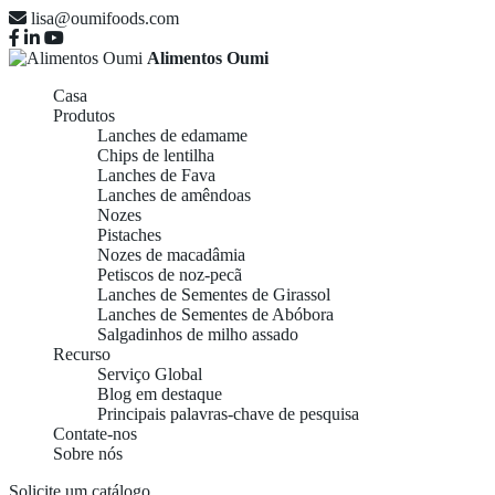
lisa@oumifoods.com
Alimentos Oumi
Casa
Produtos
Lanches de edamame
Chips de lentilha
Lanches de Fava
Lanches de amêndoas
Nozes
Pistaches
Nozes de macadâmia
Petiscos de noz-pecã
Lanches de Sementes de Girassol
Lanches de Sementes de Abóbora
Salgadinhos de milho assado
Recurso
Serviço Global
Blog em destaque
Principais palavras-chave de pesquisa
Contate-nos
Sobre nós
Solicite um catálogo