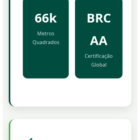
66k
BRC
Metros
AA
Quadrados
Certificação
Global