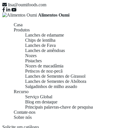
lisa@oumifoods.com
Alimentos Oumi
Casa
Produtos
Lanches de edamame
Chips de lentilha
Lanches de Fava
Lanches de amêndoas
Nozes
Pistaches
Nozes de macadâmia
Petiscos de noz-pecã
Lanches de Sementes de Girassol
Lanches de Sementes de Abóbora
Salgadinhos de milho assado
Recurso
Serviço Global
Blog em destaque
Principais palavras-chave de pesquisa
Contate-nos
Sobre nós
Solicite um catálogo