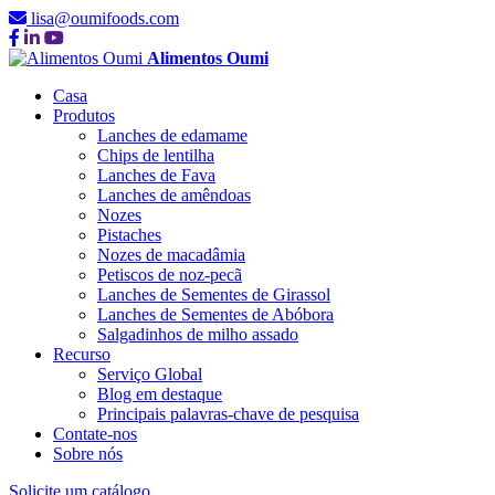
lisa@oumifoods.com
Alimentos Oumi
Casa
Produtos
Lanches de edamame
Chips de lentilha
Lanches de Fava
Lanches de amêndoas
Nozes
Pistaches
Nozes de macadâmia
Petiscos de noz-pecã
Lanches de Sementes de Girassol
Lanches de Sementes de Abóbora
Salgadinhos de milho assado
Recurso
Serviço Global
Blog em destaque
Principais palavras-chave de pesquisa
Contate-nos
Sobre nós
Solicite um catálogo