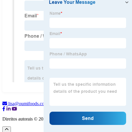
lisa@oumifoods.com
Direitos autorais © 2026 Suzhou Oumi Foods Co. Ltd.
Mapa do site