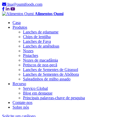
lisa@oumifoods.com
Alimentos Oumi
Casa
Produtos
Lanches de edamame
Chips de lentilha
Lanches de Fava
Lanches de amêndoas
Nozes
Pistaches
Nozes de macadâmia
Petiscos de noz-pecã
Lanches de Sementes de Girassol
Lanches de Sementes de Abóbora
Salgadinhos de milho assado
Recurso
Serviço Global
Blog em destaque
Principais palavras-chave de pesquisa
Contate-nos
Sobre nós
Solicite um catálogo