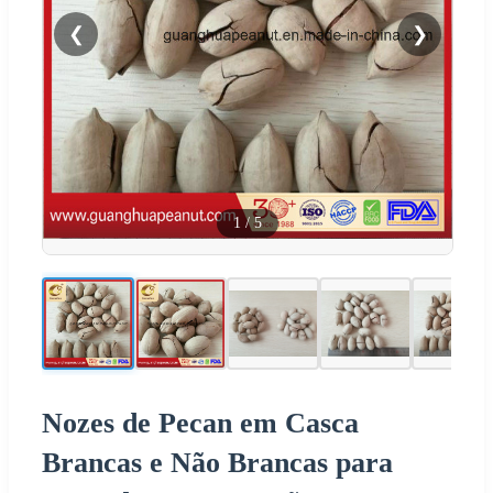
❮
❯
1
/
5
Nozes de Pecan em Casca
Brancas e Não Brancas para