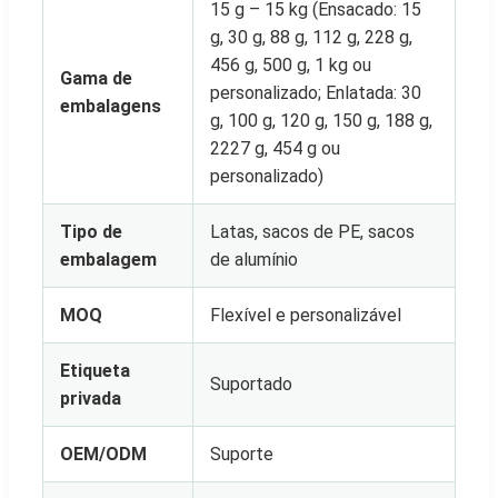
15 g – 15 kg (Ensacado: 15
g, 30 g, 88 g, 112 g, 228 g,
456 g, 500 g, 1 kg ou
Gama de
personalizado; Enlatada: 30
embalagens
g, 100 g, 120 g, 150 g, 188 g,
2227 g, 454 g ou
personalizado)
Tipo de
Latas, sacos de PE, sacos
embalagem
de alumínio
MOQ
Flexível e personalizável
Etiqueta
Suportado
privada
OEM/ODM
Suporte