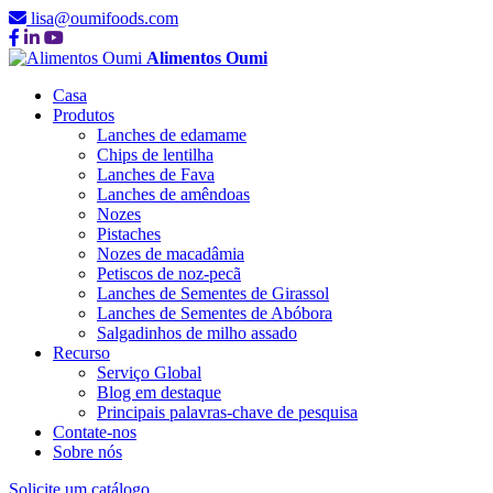
lisa@oumifoods.com
Alimentos Oumi
Casa
Produtos
Lanches de edamame
Chips de lentilha
Lanches de Fava
Lanches de amêndoas
Nozes
Pistaches
Nozes de macadâmia
Petiscos de noz-pecã
Lanches de Sementes de Girassol
Lanches de Sementes de Abóbora
Salgadinhos de milho assado
Recurso
Serviço Global
Blog em destaque
Principais palavras-chave de pesquisa
Contate-nos
Sobre nós
Solicite um catálogo