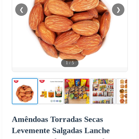
❮
❯
1
/
5
Amêndoas Torradas Secas
Levemente Salgadas Lanche