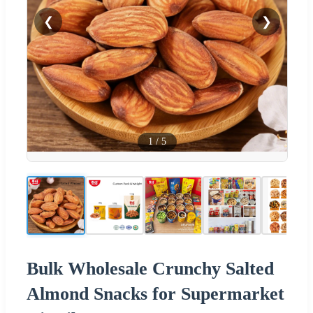
❮
❯
1
/
5
Bulk Wholesale Crunchy Salted
Almond Snacks for Supermarket