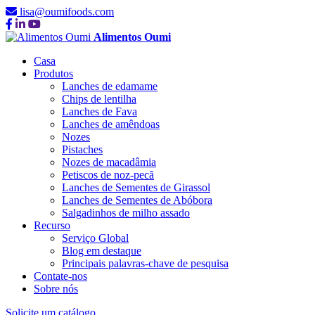
lisa@oumifoods.com
Alimentos Oumi
Casa
Produtos
Lanches de edamame
Chips de lentilha
Lanches de Fava
Lanches de amêndoas
Nozes
Pistaches
Nozes de macadâmia
Petiscos de noz-pecã
Lanches de Sementes de Girassol
Lanches de Sementes de Abóbora
Salgadinhos de milho assado
Recurso
Serviço Global
Blog em destaque
Principais palavras-chave de pesquisa
Contate-nos
Sobre nós
Solicite um catálogo