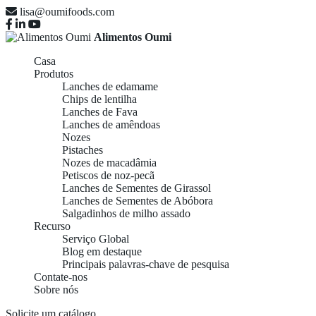
lisa@oumifoods.com
Alimentos Oumi
Casa
Produtos
Lanches de edamame
Chips de lentilha
Lanches de Fava
Lanches de amêndoas
Nozes
Pistaches
Nozes de macadâmia
Petiscos de noz-pecã
Lanches de Sementes de Girassol
Lanches de Sementes de Abóbora
Salgadinhos de milho assado
Recurso
Serviço Global
Blog em destaque
Principais palavras-chave de pesquisa
Contate-nos
Sobre nós
Solicite um catálogo