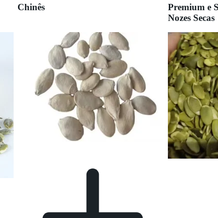
Chinês
Premium e S
Nozes Secas