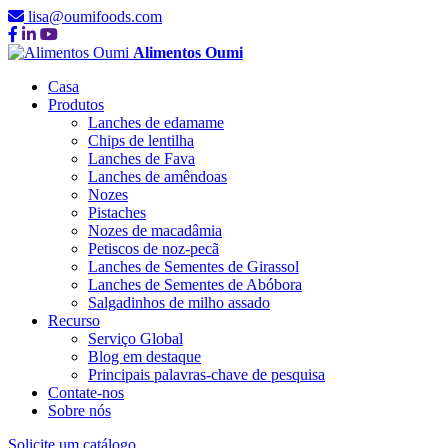
lisa@oumifoods.com
Alimentos Oumi
Casa
Produtos
Lanches de edamame
Chips de lentilha
Lanches de Fava
Lanches de amêndoas
Nozes
Pistaches
Nozes de macadâmia
Petiscos de noz-pecã
Lanches de Sementes de Girassol
Lanches de Sementes de Abóbora
Salgadinhos de milho assado
Recurso
Serviço Global
Blog em destaque
Principais palavras-chave de pesquisa
Contate-nos
Sobre nós
Solicite um catálogo