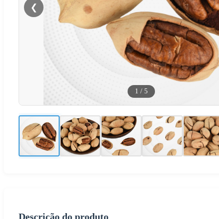
❮
1
/
5
Descrição do produto