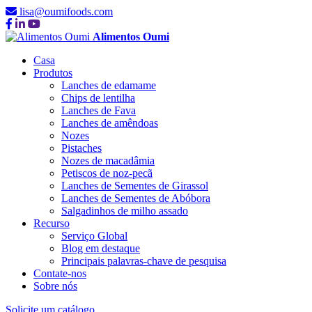
lisa@oumifoods.com
Alimentos Oumi
Casa
Produtos
Lanches de edamame
Chips de lentilha
Lanches de Fava
Lanches de amêndoas
Nozes
Pistaches
Nozes de macadâmia
Petiscos de noz-pecã
Lanches de Sementes de Girassol
Lanches de Sementes de Abóbora
Salgadinhos de milho assado
Recurso
Serviço Global
Blog em destaque
Principais palavras-chave de pesquisa
Contate-nos
Sobre nós
Solicite um catálogo