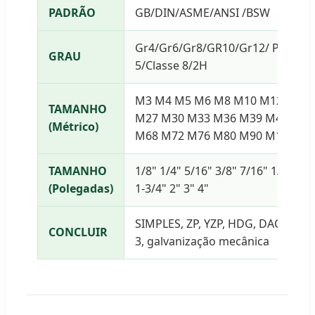
PADRÃO
GB/DIN/ASME/ANSI /BSW
Gr4/Gr6/Gr8/GR10/Gr12/ Porca pe
GRAU
5/Classe 8/2H
M3 M4 M5 M6 M8 M10 M12 M14 
TAMANHO
M27 M30 M33 M36 M39 M42 M45
(Métrico)
M68 M72 M76 M80 M90 M100
TAMANHO
1/8" 1/4" 5/16" 3/8" 7/16" 1/2" 5/8"
(Polegadas)
1-3/4" 2" 3" 4"
SIMPLES, ZP, YZP, HDG, DACROMET
CONCLUIR
3, galvanização mecânica