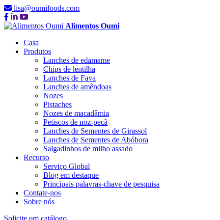
lisa@oumifoods.com
Alimentos Oumi
Casa
Produtos
Lanches de edamame
Chips de lentilha
Lanches de Fava
Lanches de amêndoas
Nozes
Pistaches
Nozes de macadâmia
Petiscos de noz-pecã
Lanches de Sementes de Girassol
Lanches de Sementes de Abóbora
Salgadinhos de milho assado
Recurso
Serviço Global
Blog em destaque
Principais palavras-chave de pesquisa
Contate-nos
Sobre nós
Solicite um catálogo