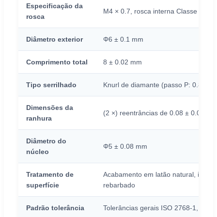
Especificação da
M4 × 0.7, rosca interna Classe 6H
rosca
Diâmetro exterior
Φ6 ± 0.1 mm
Comprimento total
8 ± 0.02 mm
Tipo serrilhado
Knurl de diamante (passo P: 0.8 mm
Dimensões da
(2 ×) reentrâncias de 0.08 ± 0.08 m
ranhura
Diâmetro do
Φ5 ± 0.08 mm
núcleo
Tratamento de
Acabamento em latão natural, isento 
superfície
rebarbado
Padrão tolerância
Tolerâncias gerais ISO 2768-1, toler