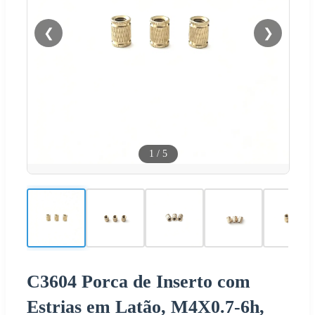
❮
❯
1
/
5
C3604 Porca de Inserto com
Estrias em Latão, M4X0.7-6h,