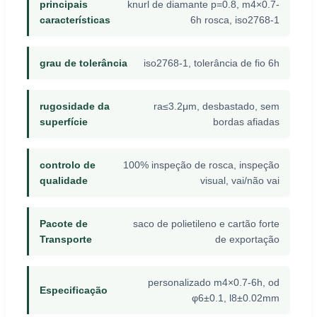
principais
knurl de diamante p=0.8, m4×0.7-
características
6h rosca, iso2768-1
grau de tolerância
iso2768-1, tolerância de fio 6h
rugosidade da
ra≤3.2μm, desbastado, sem
superfície
bordas afiadas
controlo de
100% inspeção de rosca, inspeção
qualidade
visual, vai/não vai
Pacote de
saco de polietileno e cartão forte
Transporte
de exportação
personalizado m4×0.7-6h, od
Especificação
φ6±0.1, l8±0.02mm