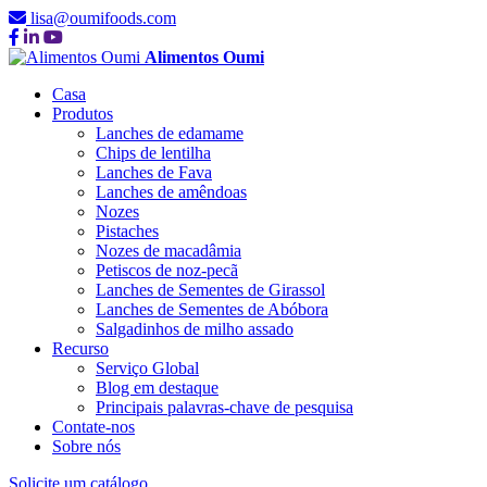
lisa@oumifoods.com
Alimentos Oumi
Casa
Produtos
Lanches de edamame
Chips de lentilha
Lanches de Fava
Lanches de amêndoas
Nozes
Pistaches
Nozes de macadâmia
Petiscos de noz-pecã
Lanches de Sementes de Girassol
Lanches de Sementes de Abóbora
Salgadinhos de milho assado
Recurso
Serviço Global
Blog em destaque
Principais palavras-chave de pesquisa
Contate-nos
Sobre nós
Solicite um catálogo