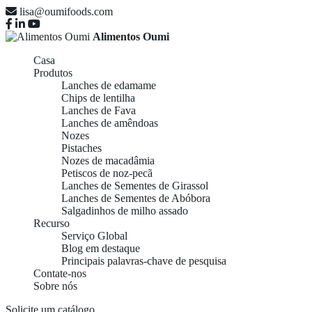
lisa@oumifoods.com
Alimentos Oumi
Casa
Produtos
Lanches de edamame
Chips de lentilha
Lanches de Fava
Lanches de amêndoas
Nozes
Pistaches
Nozes de macadâmia
Petiscos de noz-pecã
Lanches de Sementes de Girassol
Lanches de Sementes de Abóbora
Salgadinhos de milho assado
Recurso
Serviço Global
Blog em destaque
Principais palavras-chave de pesquisa
Contate-nos
Sobre nós
Fornecedores e
Solicite um catálogo