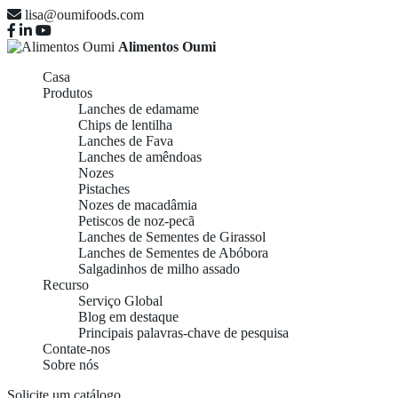
lisa@oumifoods.com
Alimentos Oumi
Casa
Produtos
Lanches de edamame
Chips de lentilha
Lanches de Fava
Lanches de amêndoas
Nozes
Pistaches
Nozes de macadâmia
Petiscos de noz-pecã
Lanches de Sementes de Girassol
Lanches de Sementes de Abóbora
Salgadinhos de milho assado
Recurso
Serviço Global
Blog em destaque
Principais palavras-chave de pesquisa
Contate-nos
Sobre nós
Solicite um catálogo