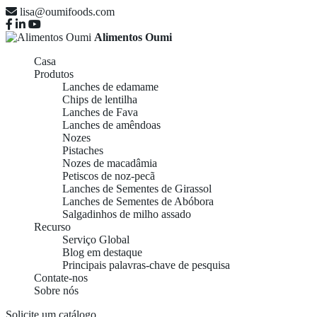
lisa@oumifoods.com
Alimentos Oumi
Casa
Produtos
Lanches de edamame
Chips de lentilha
Lanches de Fava
Lanches de amêndoas
Nozes
Pistaches
Nozes de macadâmia
Petiscos de noz-pecã
Lanches de Sementes de Girassol
Lanches de Sementes de Abóbora
Salgadinhos de milho assado
Recurso
Serviço Global
Blog em destaque
Principais palavras-chave de pesquisa
Contate-nos
Sobre nós
Solicite um catálogo