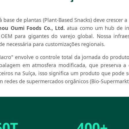
s à base de plantas (Plant-Based Snacks) deve crescer
hou Oumi Foods Co., Ltd.
atua como um hub de ino
e OEM para gigantes do varejo global. Nossa infra
ade necessária para customizações regionais.
cro" envolve o controle total da jornada do produto
mbalagem em atmosfera modificada, que preserva a
arceiros na Suíça, isso significa um produto que pode 
 redes de supermercados orgânicos (Bio-Supermarkts
50T
400+