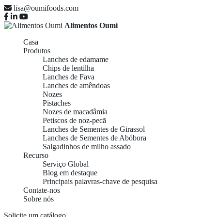
lisa@oumifoods.com
Alimentos Oumi
Casa
Produtos
Lanches de edamame
Chips de lentilha
Lanches de Fava
Lanches de amêndoas
Nozes
Pistaches
Nozes de macadâmia
Petiscos de noz-pecã
Lanches de Sementes de Girassol
Lanches de Sementes de Abóbora
Salgadinhos de milho assado
Recurso
Serviço Global
Blog em destaque
Principais palavras-chave de pesquisa
Contate-nos
Sobre nós
Solicite um catálogo