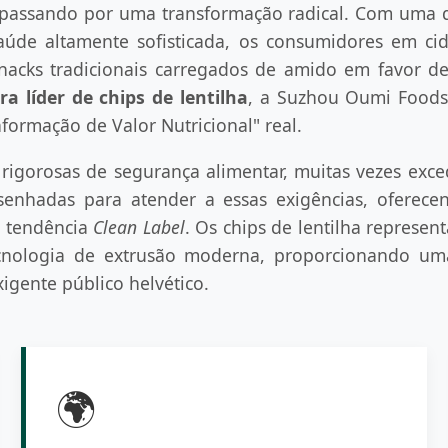
 passando por uma transformação radical. Com uma d
úde altamente sofisticada, os consumidores em c
cks tradicionais carregados de amido em favor de a
ra líder de chips de lentilha
, a Suzhou Oumi Foods
nformação de Valor Nutricional" real.
 rigorosas de segurança alimentar, muitas vezes exc
senhadas para atender a essas exigências, oferec
à tendência
Clean Label
. Os chips de lentilha represen
cnologia de extrusão moderna, proporcionando um
igente público helvético.
🌍