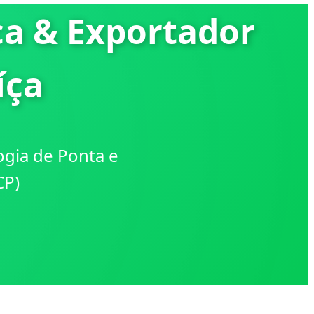
ca & Exportador
íça
ogia de Ponta e
CP)