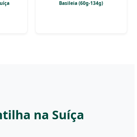
Basileia (60g-134g)
Suíça
tilha na Suíça