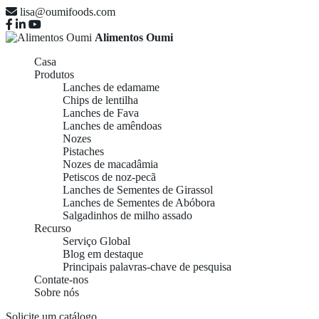
lisa@oumifoods.com
Alimentos Oumi
Casa
Produtos
Lanches de edamame
Chips de lentilha
Lanches de Fava
Lanches de amêndoas
Nozes
Pistaches
Nozes de macadâmia
Petiscos de noz-pecã
Lanches de Sementes de Girassol
Lanches de Sementes de Abóbora
Salgadinhos de milho assado
Recurso
Serviço Global
Blog em destaque
Principais palavras-chave de pesquisa
Contate-nos
Sobre nós
Solicite um catálogo