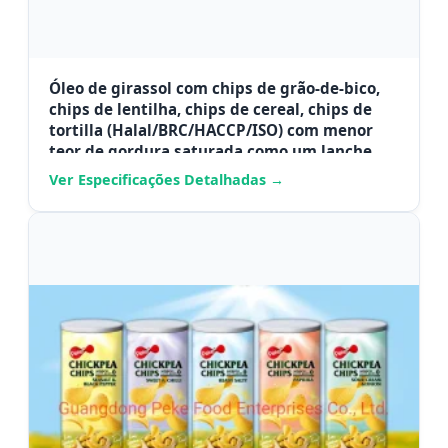
Óleo de girassol com chips de grão-de-bico,
chips de lentilha, chips de cereal, chips de
tortilla (Halal/BRC/HACCP/ISO) com menor
teor de gordura saturada como um lanche
substancial
Ver Especificações Detalhadas →