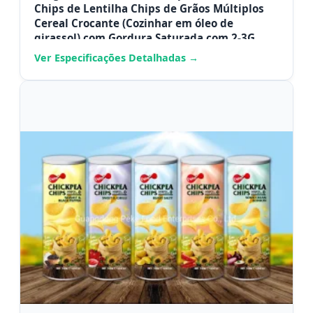
Chips de Lentilha Chips de Grãos Múltiplos
Cereal Crocante (Cozinhar em óleo de
girassol) com Gordura Saturada com 2-3G,
Colesterol Livre de Gordura Trans
Ver Especificações Detalhadas →