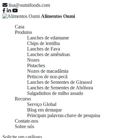
lisa@oumifoods.com
Alimentos Oumi
Casa
Produtos
Lanches de edamame
Chips de lentilha
Lanches de Fava
Lanches de amêndoas
Nozes
Pistaches
Nozes de macadâmia
Petiscos de noz-pecã
Lanches de Sementes de Girassol
Lanches de Sementes de Abóbora
Salgadinhos de milho assado
Recurso
Serviço Global
Blog em destaque
Principais palavras-chave de pesquisa
Contate-nos
Sobre nós
Solicite um catálogo