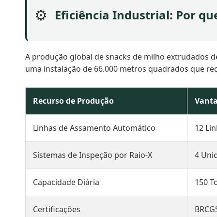
⚙️
Eficiência Industrial: Por q
A produção global de snacks de milho extrudados de
uma instalação de 66.000 metros quadrados que rede
Recurso de Produção
Vant
Linhas de Assamento Automático
12 Lin
Sistemas de Inspeção por Raio-X
4 Uni
Capacidade Diária
150 T
Certificações
BRCGS