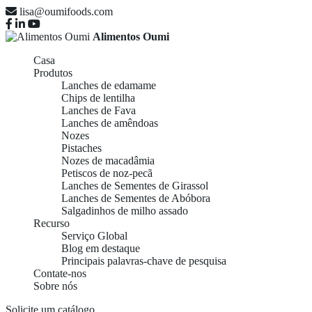
lisa@oumifoods.com
Alimentos Oumi
Casa
Produtos
Lanches de edamame
Chips de lentilha
Lanches de Fava
Lanches de amêndoas
Nozes
Pistaches
Nozes de macadâmia
Petiscos de noz-pecã
Lanches de Sementes de Girassol
Lanches de Sementes de Abóbora
Salgadinhos de milho assado
Recurso
Serviço Global
Blog em destaque
Principais palavras-chave de pesquisa
Contate-nos
Sobre nós
Solicite um catálogo