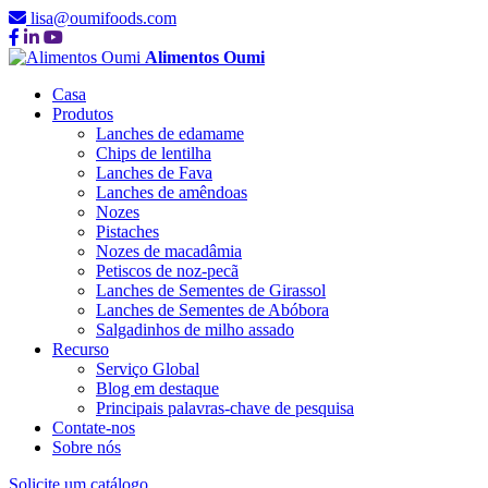
lisa@oumifoods.com
Alimentos Oumi
Casa
Produtos
Lanches de edamame
Chips de lentilha
Lanches de Fava
Lanches de amêndoas
Nozes
Pistaches
Nozes de macadâmia
Petiscos de noz-pecã
Lanches de Sementes de Girassol
Lanches de Sementes de Abóbora
Salgadinhos de milho assado
Recurso
Serviço Global
Blog em destaque
Principais palavras-chave de pesquisa
Contate-nos
Sobre nós
Solicite um catálogo