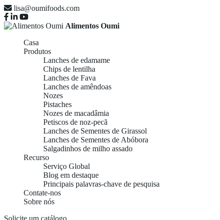
lisa@oumifoods.com
Alimentos Oumi
Casa
Produtos
Lanches de edamame
Chips de lentilha
Lanches de Fava
Lanches de amêndoas
Nozes
Pistaches
Nozes de macadâmia
Petiscos de noz-pecã
Lanches de Sementes de Girassol
Lanches de Sementes de Abóbora
Salgadinhos de milho assado
Recurso
Serviço Global
Blog em destaque
Principais palavras-chave de pesquisa
Contate-nos
Sobre nós
Solicite um catálogo