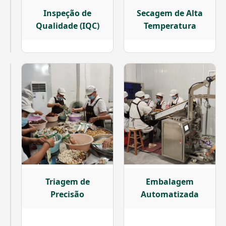
Matéria-
Inspeção de
Secagem de Alta
Prima
Qualidade (IQC)
Temperatura
Selecionada
Desinfecção
Triagem de
Embalagem
por
Precisão
Automatizada
Luz
UV