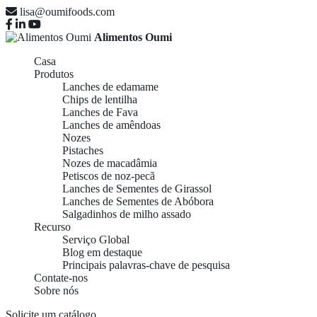
lisa@oumifoods.com
Alimentos Oumi
Casa
Produtos
Lanches de edamame
Chips de lentilha
Lanches de Fava
Lanches de amêndoas
Nozes
Pistaches
Nozes de macadâmia
Petiscos de noz-pecã
Lanches de Sementes de Girassol
Lanches de Sementes de Abóbora
Salgadinhos de milho assado
Recurso
Serviço Global
Blog em destaque
Principais palavras-chave de pesquisa
Contate-nos
Sobre nós
Solicite um catálogo