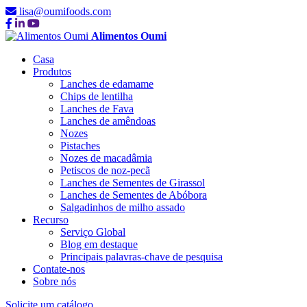
lisa@oumifoods.com
Alimentos Oumi
Casa
Produtos
Lanches de edamame
Chips de lentilha
Lanches de Fava
Lanches de amêndoas
Nozes
Pistaches
Nozes de macadâmia
Petiscos de noz-pecã
Lanches de Sementes de Girassol
Lanches de Sementes de Abóbora
Salgadinhos de milho assado
Recurso
Serviço Global
Blog em destaque
Principais palavras-chave de pesquisa
Contate-nos
Sobre nós
Solicite um catálogo