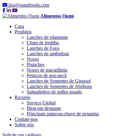
lisa@oumifoods.com
Alimentos Oumi
Casa
Produtos
Lanches de edamame
Chips de lentilha
Lanches de Fava
Lanches de amêndoas
Nozes
Pistaches
Nozes de macadâmia
Petiscos de noz-pecã
Lanches de Sementes de Girassol
Lanches de Sementes de Abóbora
Salgadinhos de milho assado
Recurso
Serviço Global
Blog em destaque
Principais palavras-chave de pesquisa
Contate-nos
Sobre nós
Solicite um catálogo