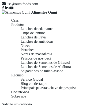
lisa@oumifoods.com
Alimentos Oumi
Casa
Produtos
Lanches de edamame
Chips de lentilha
Lanches de Fava
Lanches de amêndoas
Nozes
Pistaches
Nozes de macadâmia
Petiscos de noz-pecã
Lanches de Sementes de Girassol
Lanches de Sementes de Abóbora
Salgadinhos de milho assado
Recurso
Serviço Global
Blog em destaque
Principais palavras-chave de pesquisa
Contate-nos
Sobre nós
Solicite um catálogo