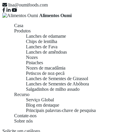
lisa@oumifoods.com
Alimentos Oumi
Casa
Produtos
Lanches de edamame
Chips de lentilha
Lanches de Fava
Lanches de amêndoas
Nozes
Pistaches
Nozes de macadâmia
Petiscos de noz-pecã
Lanches de Sementes de Girassol
Lanches de Sementes de Abóbora
Salgadinhos de milho assado
Recurso
Serviço Global
Blog em destaque
Principais palavras-chave de pesquisa
Contate-nos
Sobre nós
Solicite um catálogo