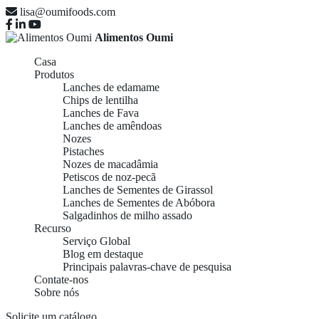
lisa@oumifoods.com
Alimentos Oumi
Casa
Produtos
Lanches de edamame
Chips de lentilha
Lanches de Fava
Lanches de amêndoas
Nozes
Pistaches
Nozes de macadâmia
Petiscos de noz-pecã
Lanches de Sementes de Girassol
Lanches de Sementes de Abóbora
Salgadinhos de milho assado
Recurso
Serviço Global
Blog em destaque
Principais palavras-chave de pesquisa
Contate-nos
Sobre nós
Solicite um catálogo