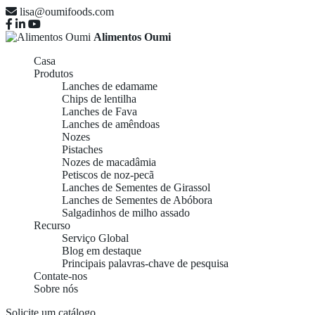
lisa@oumifoods.com
Alimentos Oumi
Casa
Produtos
Lanches de edamame
Chips de lentilha
Lanches de Fava
Lanches de amêndoas
Nozes
Pistaches
Nozes de macadâmia
Petiscos de noz-pecã
Lanches de Sementes de Girassol
Lanches de Sementes de Abóbora
Salgadinhos de milho assado
Recurso
Serviço Global
Blog em destaque
Principais palavras-chave de pesquisa
Contate-nos
Sobre nós
Solicite um catálogo