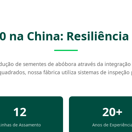
.0 na China: Resiliência
dução de sementes de abóbora através da integração de
drados, nossa fábrica utiliza sistemas de inspeção p
12
20+
Linhas de Assamento
Anos de Experiênci