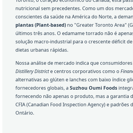
Toronto, o coração econômico do Canadá, está pas
nutricional sem precedentes. Como um dos mercados
conscientes da saúde na América do Norte, a dema
plantas (Plant-based)
no "Greater Toronto Area" (G
últimos três anos. O edamame torrado não é apena
solução macro-industrial para o crescente déficit d
dietas urbanas rápidas.
Nossa análise de mercado indica que consumidores 
Distillery District
e centros corporativos como o
Financ
alternativas ao glúten e lanches com baixo índice g
fornecedores globais, a
Suzhou Oumi Foods
integr
fornecendo não apenas o produto, mas a garantia 
CFIA (Canadian Food Inspection Agency) e padrões 
Ontário.