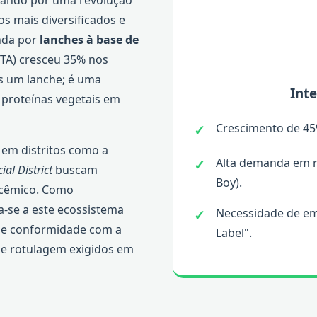
sando por uma revolução
 mais diversificados e
nda por
lanches à base de
TA) cresceu 35% nos
s um lanche; é uma
Int
e proteínas vegetais em
Crescimento de 45%
em distritos como a
Alta demanda em r
ial District
buscam
Boy).
licêmico. Como
a-se a este ecossistema
Necessidade de emb
de conformidade com a
Label".
de rotulagem exigidos em