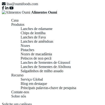
lisa@oumifoods.com
Alimentos Oumi
Casa
Produtos
Lanches de edamame
Chips de lentilha
Lanches de Fava
Lanches de amêndoas
Nozes
Pistaches
Nozes de macadâmia
Petiscos de noz-pecã
Lanches de Sementes de Girassol
Lanches de Sementes de Abóbora
Salgadinhos de milho assado
Recurso
Serviço Global
Blog em destaque
Principais palavras-chave de pesquisa
Contate-nos
Sobre nós
Solicite um catálogo