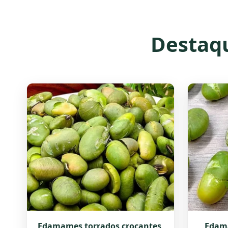
Destaqu
Edamames torrados crocantes,
Edam